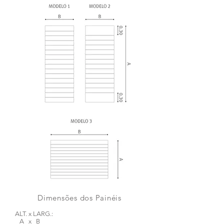
Dimensões dos Painéis
ALT. x LARG.:
A x B